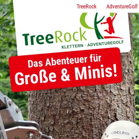
TreeRock
AdventureGolf